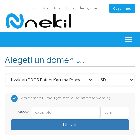
Română
Autentificare
Înregistrare
Coșul meu
Togg
navig
Alegeți un domeniu...
Am domeniul meu (voi actualiza nameserverele)
www.
Utilizat