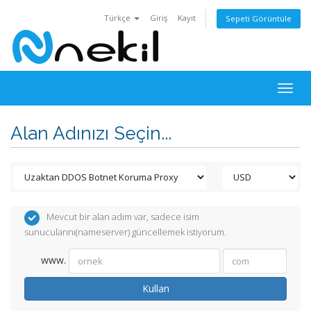
Türkçe
Giriş
Kayıt
Sepeti Görüntüle
Togg
navig
Alan Adınızı Seçin...
Mevcut bir alan adım var, sadece isim
sunucularını(nameserver) güncellemek istiyorum.
www.
Kullan