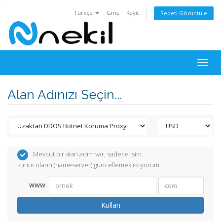
Türkçe
Giriş
Kayıt
Sepeti Görüntüle
Togg
navig
Alan Adınızı Seçin...
Mevcut bir alan adım var, sadece isim
sunucularını(nameserver) güncellemek istiyorum.
www.
Kullan