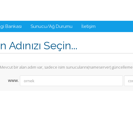
lgi Bankası
Sunucu/Ağ Durumu
İletişim
n Adınızı Seçin...
Mevcut bir alan adım var, sadece isim sunucularını(nameserver) güncellemek
www.