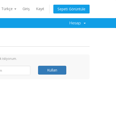
Türkçe
Giriş
Kayıt
Sepeti Görüntüle
Hesap
 istiyorum.
Kullan