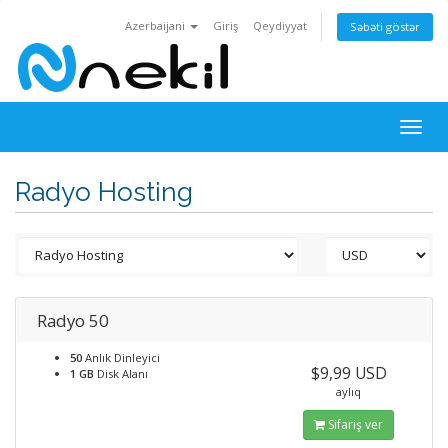
Azerbaijani
Giriş
Qeydiyyat
Səbəti göstər
Togg
navig
Radyo Hosting
Radyo 50
50
Anlık Dinleyici
$9,99 USD
1 GB
Disk Alanı
aylıq
Sifariş ver