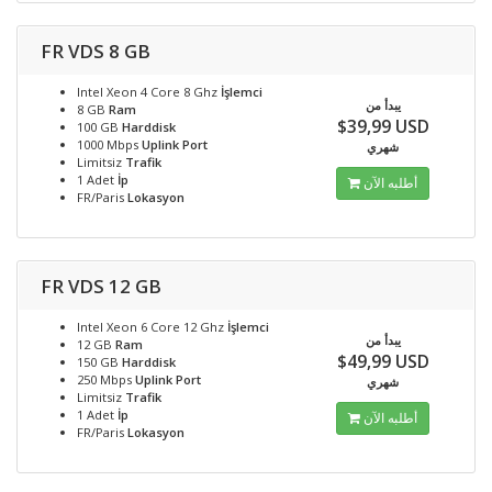
FR VDS 8 GB
Intel Xeon 4 Core 8 Ghz
İşlemci
يبدأ من
8 GB
Ram
$39,99 USD
100 GB
Harddisk
1000 Mbps
Uplink Port
شهري
Limitsiz
Trafik
1 Adet
İp
أطلبه الآن
FR/Paris
Lokasyon
FR VDS 12 GB
Intel Xeon 6 Core 12 Ghz
İşlemci
يبدأ من
12 GB
Ram
$49,99 USD
150 GB
Harddisk
250 Mbps
Uplink Port
شهري
Limitsiz
Trafik
1 Adet
İp
أطلبه الآن
FR/Paris
Lokasyon