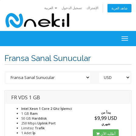
الإشتراك
تسجيل الدخول
العربية
شاهد العربة
Togg
navig
Fransa Sanal Sunucular
FR VDS 1 GB
Intel Xeon 1 Core 2 Ghz
İşlemci
يبدأ من
1 GB
Ram
$9,99 USD
50 GB
Harddisk
250 Mbps
Uplink Port
شهري
Limitsiz
Trafik
1 Adet
İp
أطلبه الآن