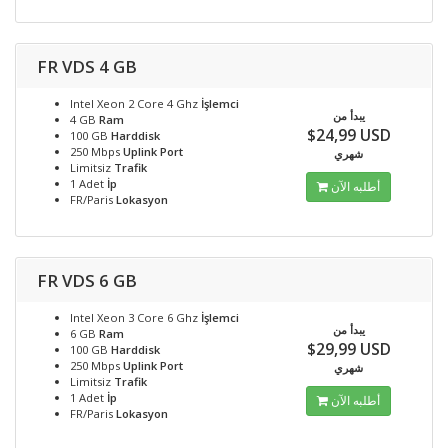
FR VDS 4 GB
Intel Xeon 2 Core 4 Ghz
İşlemci
يبدأ من
4 GB
Ram
$24,99 USD
100 GB
Harddisk
250 Mbps
Uplink Port
شهري
Limitsiz
Trafik
1 Adet
İp
أطلبه الآن
FR/Paris
Lokasyon
FR VDS 6 GB
Intel Xeon 3 Core 6 Ghz
İşlemci
يبدأ من
6 GB
Ram
$29,99 USD
100 GB
Harddisk
250 Mbps
Uplink Port
شهري
Limitsiz
Trafik
1 Adet
İp
أطلبه الآن
FR/Paris
Lokasyon