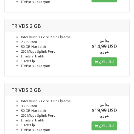
FR/Paris
Lokasyon
FR VDS 2 GB
Intel Xeon 1 Core 2 Ghz
İşlemci
يبدأ من
2 GB
Ram
$14,99 USD
50 GB
Harddisk
250 Mbps
Uplink Port
شهري
Limitsiz
Trafik
1 Adet
İp
أطلبه الآن
FR/Paris
Lokasyon
FR VDS 3 GB
Intel Xeon 2 Core 3 Ghz
İşlemci
يبدأ من
3 GB
Ram
$19,99 USD
50 GB
Harddisk
250 Mbps
Uplink Port
شهري
Limitsiz
Trafik
1 Adet
İp
أطلبه الآن
FR/Paris
Lokasyon