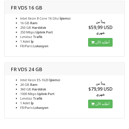
FR VDS 16 GB
Intel Xeon 8 Core 16 Ghz
İşlemci
يبدأ من
16 GB
Ram
$59,99 USD
250 GB
Harddisk
250 Mbps
Uplink Port
شهري
Limitsiz
Trafik
1 Adet
İp
أطلبه الآن
FR/Paris
Lokasyon
FR VDS 24 GB
Intel Xeon E5-1620
İşlemci
يبدأ من
24 GB
Ram
$79,99 USD
360 GB
Harddisk
1000 Mbps
Uplink Port
شهري
Limitsiz
Trafik
1 Adet
İp
أطلبه الآن
FR/Paris
Lokasyon