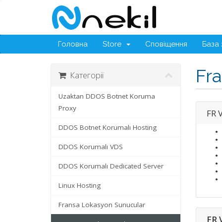
Головна
Store
Сповіщення
База 
Fra
Категорії
Uzaktan DDOS Botnet Koruma
Proxy
FR 
DDOS Botnet Korumalı Hosting
DDOS Korumalı VDS
DDOS Korumalı Dedicated Server
Linux Hosting
Fransa Lokasyon Sunucular
FR 