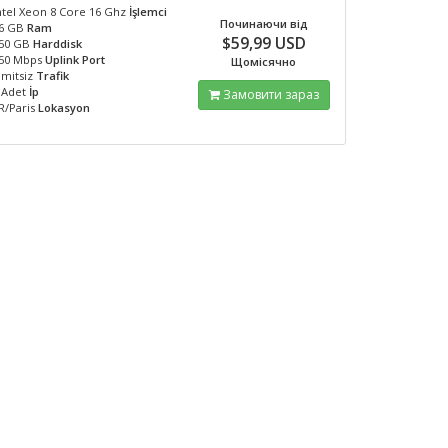
ntel Xeon 8 Core 16 Ghz
İşlemci
Починаючи від
6 GB
Ram
$59,99 USD
50 GB
Harddisk
50 Mbps
Uplink Port
Щомісячно
imitsiz
Trafik
 Adet
İp
Замовити зараз
R/Paris
Lokasyon