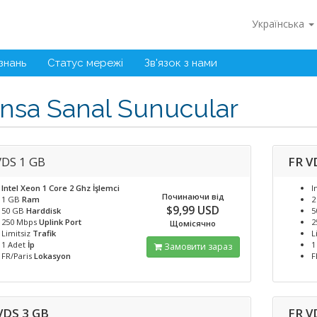
Українська
знань
Статус мережі
Зв'язок з нами
nsa Sanal Sunucular
VDS 1 GB
FR V
Intel Xeon 1 Core 2 Ghz
İşlemci
I
Починаючи від
1 GB
Ram
2
$9,99 USD
50 GB
Harddisk
5
250 Mbps
Uplink Port
2
Щомісячно
Limitsiz
Trafik
L
1 Adet
İp
1
Замовити зараз
FR/Paris
Lokasyon
F
VDS 3 GB
FR V