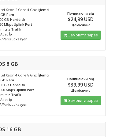
ntel Xeon 2 Core 4 Ghz
İşlemci
Починаючи від
 GB
Ram
$24,99 USD
00 GB
Harddisk
50 Mbps
Uplink Port
Щомісячно
imitsiz
Trafik
 Adet
İp
Замовити зараз
R/Paris
Lokasyon
DS 8 GB
ntel Xeon 4 Core 8 Ghz
İşlemci
Починаючи від
 GB
Ram
$39,99 USD
00 GB
Harddisk
000 Mbps
Uplink Port
Щомісячно
imitsiz
Trafik
 Adet
İp
Замовити зараз
R/Paris
Lokasyon
DS 16 GB