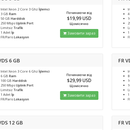
Intel Xeon 2 Core 3 Ghz
İşlemci
I
Починаючи від
3 GB
Ram
4
$19,99 USD
50 GB
Harddisk
1
250 Mbps
Uplink Port
2
Щомісячно
Limitsiz
Trafik
L
1 Adet
İp
1
Замовити зараз
FR/Paris
Lokasyon
F
VDS 6 GB
FR V
Intel Xeon 3 Core 6 Ghz
İşlemci
I
Починаючи від
6 GB
Ram
8
$29,99 USD
100 GB
Harddisk
1
250 Mbps
Uplink Port
1
Щомісячно
Limitsiz
Trafik
L
1 Adet
İp
1
Замовити зараз
FR/Paris
Lokasyon
F
VDS 12 GB
FR V