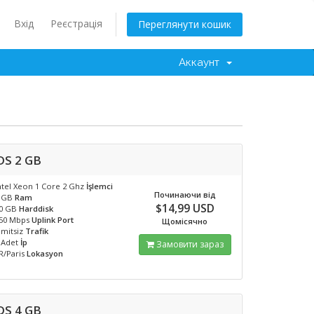
Вхід
Реєстрація
Переглянути кошик
Аккаунт
DS 2 GB
ntel Xeon 1 Core 2 Ghz
İşlemci
Починаючи від
 GB
Ram
$14,99 USD
0 GB
Harddisk
50 Mbps
Uplink Port
Щомісячно
imitsiz
Trafik
 Adet
İp
Замовити зараз
R/Paris
Lokasyon
DS 4 GB