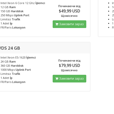
Intel Xeon 6 Core 12 Ghz
İşlemci
I
Починаючи від
12 GB
Ram
1
$49,99 USD
150 GB
Harddisk
2
250 Mbps
Uplink Port
2
Щомісячно
Limitsiz
Trafik
L
1 Adet
İp
1
Замовити зараз
FR/Paris
Lokasyon
F
VDS 24 GB
Intel Xeon E5-1620
İşlemci
Починаючи від
24 GB
Ram
$79,99 USD
360 GB
Harddisk
1000 Mbps
Uplink Port
Щомісячно
Limitsiz
Trafik
1 Adet
İp
Замовити зараз
FR/Paris
Lokasyon