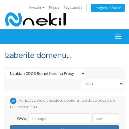
Hrvatski
Prijava
Registtracija
Pregled košarice
Togg
navig
Izaberite domenu...
Koristit ću svoju postojeću domenu i uredit ću podatke o
nameserverima
www.