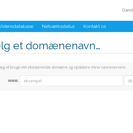
Dans
Vidensdatabase
Netværksstatus
Kontakt os
lg et domænenavn…
Jeg vil bruge mit eksisterende domæne og opdatere mine navneservere
www.