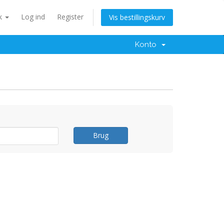
k
Log ind
Register
Vis bestillingskurv
Konto
Brug