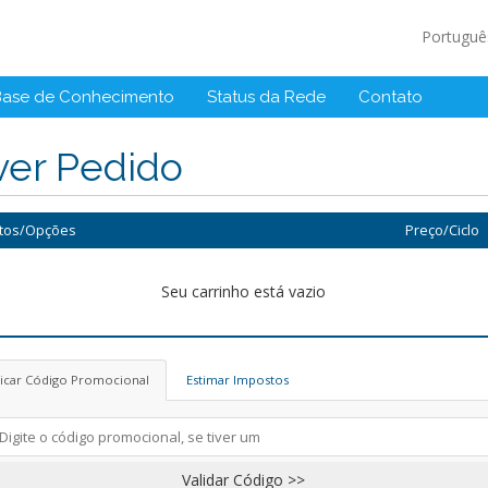
Portugu
Base de Conhecimento
Status da Rede
Contato
ver Pedido
tos/Opções
Preço/Ciclo
Seu carrinho está vazio
licar Código Promocional
Estimar Impostos
Validar Código >>