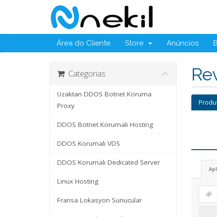
Área do Cliente
Store
Anúncios
Re
Categorias
Uzaktan DDOS Botnet Koruma
Produ
Proxy
DDOS Botnet Korumalı Hosting
DDOS Korumalı VDS
DDOS Korumalı Dedicated Server
Ap
Linux Hosting
Fransa Lokasyon Sunucular