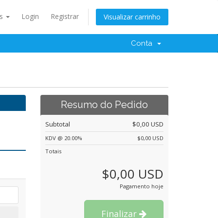
ês
Login
Registrar
Visualizar carrinho
Conta
Resumo do Pedido
Subtotal
$0,00 USD
KDV @ 20.00%
$0,00 USD
Totais
$0,00 USD
Pagamento hoje
Finalizar