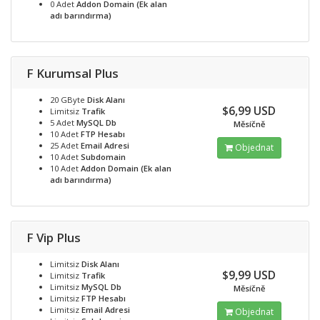
0 Adet
Addon Domain (Ek alan
adı barındırma)
F Kurumsal Plus
20 GByte
Disk Alanı
$6,99 USD
Limitsiz
Trafik
5 Adet
MySQL Db
Měsíčně
10 Adet
FTP Hesabı
25 Adet
Email Adresi
Objednat
10 Adet
Subdomain
10 Adet
Addon Domain (Ek alan
adı barındırma)
F Vip Plus
Limitsiz
Disk Alanı
$9,99 USD
Limitsiz
Trafik
Limitsiz
MySQL Db
Měsíčně
Limitsiz
FTP Hesabı
Limitsiz
Email Adresi
Objednat