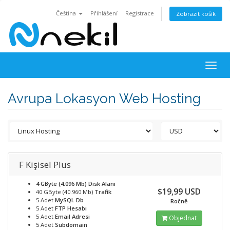
Čeština
Přihlášení
Registrace
Zobrazit košík
Togg
navig
Avrupa Lokasyon Web Hosting
F Kişisel Plus
4 GByte (4.096 Mb)
Disk Alanı
$19,99 USD
40 GByte (40.960 Mb)
Trafik
5 Adet
MySQL Db
Ročně
5 Adet
FTP Hesabı
5 Adet
Email Adresi
Objednat
5 Adet
Subdomain