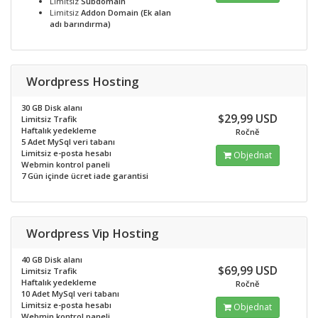
Limitsiz
Subdomain
Limitsiz
Addon Domain (Ek alan
adı barındırma)
Wordpress Hosting
30 GB Disk alanı
$29,99 USD
Limitsiz Trafik
Haftalık yedekleme
Ročně
5 Adet MySql veri tabanı
Limitsiz e-posta hesabı
Objednat
Webmin kontrol paneli
7 Gün içinde ücret iade garantisi
Wordpress Vip Hosting
40 GB Disk alanı
$69,99 USD
Limitsiz Trafik
Haftalık yedekleme
Ročně
10 Adet MySql veri tabanı
Limitsiz e-posta hesabı
Objednat
Webmin kontrol paneli