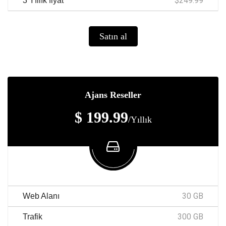
$249.99
3 Yıllık fiyat
Satın al
Ajans Reseller
$ 199.99
/Yıllık
30 GB
Web Alanı
300 GB
Trafik