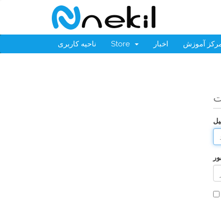
رکز آموزش
اخبار
Store
ناحیه کاربری
ت
یل
ور