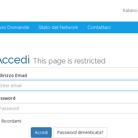
Italian
ivio Domande
Stato del Network
Contattaci
Accedi
This page is restricted
dirizzo Email
assword
Ricordami
Password dimenticata?