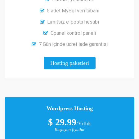
5 adet MySql veri tabanı
Limitsiz e-posta hesabı
Cpanel kontrol paneli
7 Gün içinde ücret iade garantisi
Hosting paketleri
Wordpress Hosting
$ 29.99
/Yıllık
Başlayan fiyatlar