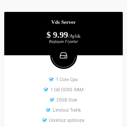
Vds Server
$ 9.99
/Aylık
Başlayan Fiyatlar
1 Core Cpu
1 GB DDR3 RAM
20GB Disk
Limitsiz Trafik
Ücretsiz optimize