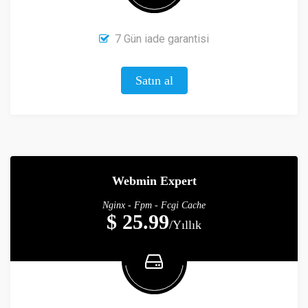
7 Gün iade garantisi
Satın al
Webmin Expert
Nginx - Fpm - Fcgi Cache
$ 25.99
/Yıllık