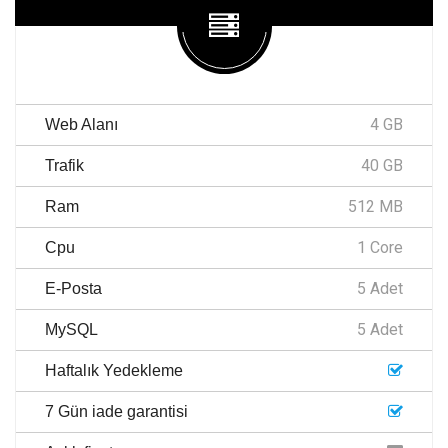
4 GB
Web Alanı
40 GB
Trafik
512 MB
Ram
1 Core
Cpu
5 Adet
E-Posta
5 Adet
MySQL
Haftalık Yedekleme
7 Gün iade garantisi