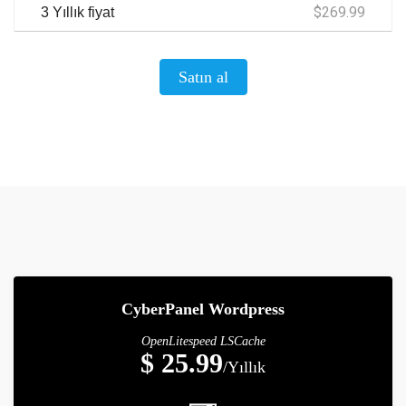
$269.99
3 Yıllık fiyat
Satın al
CyberPanel Wordpress
OpenLitespeed LSCache
$ 25.99
/Yıllık