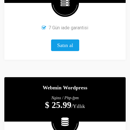
7 Gün iade garantisi
Satın al
Webmin Wordpress
Nginx / Php-fpm
$ 25.99
/Yıllık