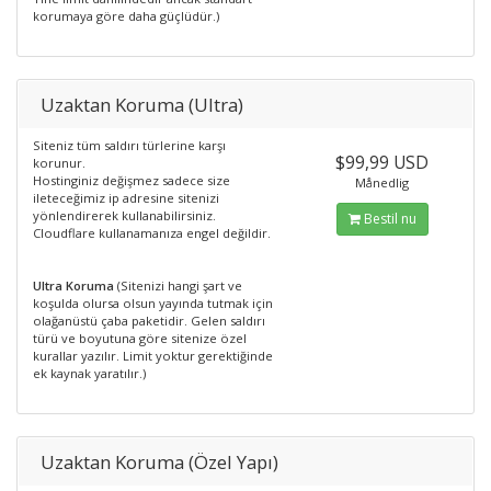
korumaya göre daha güçlüdür.)
Uzaktan Koruma (Ultra)
Siteniz tüm saldırı türlerine karşı
$99,99 USD
korunur.
Hostinginiz değişmez sadece size
Månedlig
ileteceğimiz ip adresine sitenizi
yönlendirerek kullanabilirsiniz.
Bestil nu
Cloudflare kullanamanıza engel değildir.
Ultra Koruma
(Sitenizi hangi şart ve
koşulda olursa olsun yayında tutmak için
olağanüstü çaba paketidir. Gelen saldırı
türü ve boyutuna göre sitenize özel
kurallar yazılır. Limit yoktur gerektiğinde
ek kaynak yaratılır.)
Uzaktan Koruma (Özel Yapı)