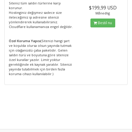
Siteniz tüm saldırı türlerine karşı
$199,99 USD
korunur.
Hostinginiz değişmez sadece size
Månedlig
ileteceğimiz ip adresine sitenizi
yönlendirerek kullanabilirsiniz.
Bestil nu
Cloudflare kullanamanıza engel değildir.
Özel Koruma Yapısı
(Sitenizi hangi şart
ve koşulda olursa olsun yayında tutmak
için olağanüstü çaba paketidir. Gelen
saldırı türü ve boyutuna göre sitenize
özel kurallar yazılır. Limit yoktur
gerektiğinde ek kaynak yaratılır. Sitenizi
yayında tutabilmek için birden fazla
koruma cihazı kullanılabilir.)