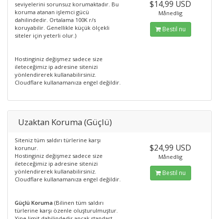
$14,99 USD
seviyelerini sorunsuz korumaktadır. Bu
koruma atanan işlemci gücü
Månedlig
dahilindedir. Ortalama 100K r/s
koruyabilir. Genellikle küçük ölçekli
Bestil nu
siteler için yeterli olur.)
Hostinginiz değişmez sadece size
ileteceğimiz ip adresine sitenizi
yönlendirerek kullanabilirsiniz.
Cloudflare kullanamanıza engel değildir.
Uzaktan Koruma (Güçlü)
Siteniz tüm saldırı türlerine karşı
$24,99 USD
korunur.
Hostinginiz değişmez sadece size
Månedlig
ileteceğimiz ip adresine sitenizi
yönlendirerek kullanabilirsiniz.
Bestil nu
Cloudflare kullanamanıza engel değildir.
Güçlü Koruma
(Bilinen tüm saldırı
türlerine karşı özenle oluşturulmuştur.
Yine limit dahilindedir ancak standart