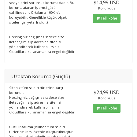
$14,99 USD
seviyelerini sorunsuz korumaktadır. Bu
koruma atanan işlemci gücü
Kord kuus
dahilindedir. Ortalama 100K r/s
koruyabilir. Genellikle küçük ölçekli
Telli kohe
siteler için yeterli olur.)
Hostinginiz değişmez sadece size
ileteceğimiz ip adresine sitenizi
yönlendirerek kullanabilirsiniz.
Cloudflare kullanamanıza engel değildir.
Uzaktan Koruma (Güçlü)
Siteniz tüm saldırı türlerine karşı
$24,99 USD
korunur.
Hostinginiz değişmez sadece size
Kord kuus
ileteceğimiz ip adresine sitenizi
yönlendirerek kullanabilirsiniz.
Telli kohe
Cloudflare kullanamanıza engel değildir.
Güçlü Koruma
(Bilinen tüm saldırı
türlerine karşı özenle oluşturulmuştur.
Yine limit dahilindedir ancak standart