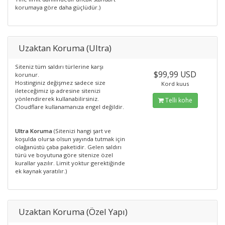
korumaya göre daha güçlüdür.)
Uzaktan Koruma (Ultra)
Siteniz tüm saldırı türlerine karşı
$99,99 USD
korunur.
Hostinginiz değişmez sadece size
Kord kuus
ileteceğimiz ip adresine sitenizi
yönlendirerek kullanabilirsiniz.
Telli kohe
Cloudflare kullanamanıza engel değildir.
Ultra Koruma
(Sitenizi hangi şart ve
koşulda olursa olsun yayında tutmak için
olağanüstü çaba paketidir. Gelen saldırı
türü ve boyutuna göre sitenize özel
kurallar yazılır. Limit yoktur gerektiğinde
ek kaynak yaratılır.)
Uzaktan Koruma (Özel Yapı)