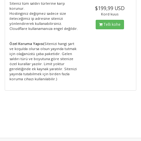
Siteniz tüm saldırı türlerine karşı
$199,99 USD
korunur.
Hostinginiz değişmez sadece size
Kord kuus
ileteceğimiz ip adresine sitenizi
yönlendirerek kullanabilirsiniz.
Telli kohe
Cloudflare kullanamanıza engel değildir.
Özel Koruma Yapısı
(Sitenizi hangi şart
ve koşulda olursa olsun yayında tutmak
için olağanüstü çaba paketidir. Gelen
saldırı türü ve boyutuna göre sitenize
özel kurallar yazılır. Limit yoktur
gerektiğinde ek kaynak yaratılır. Sitenizi
yayında tutabilmek için birden fazla
koruma cihazı kullanılabilir.)