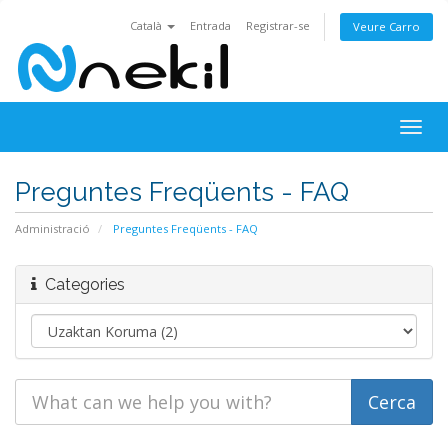
Català
Entrada
Registrar-se
Veure Carro
Togg
navig
Preguntes Freqüents - FAQ
Administració
Preguntes Freqüents - FAQ
Categories