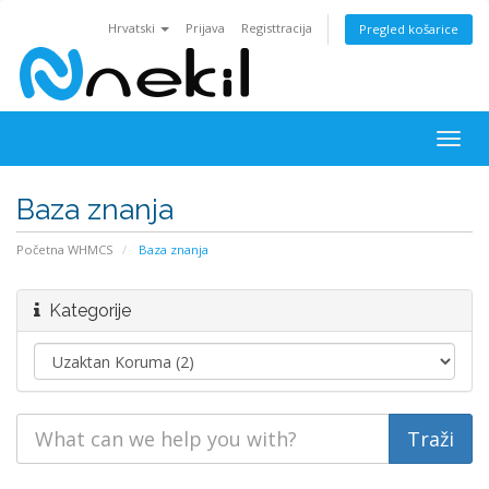
Hrvatski
Prijava
Registtracija
Pregled košarice
Togg
navig
Baza znanja
Početna WHMCS
Baza znanja
Kategorije